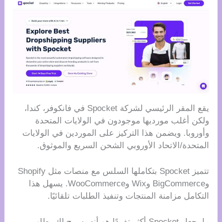
يقع المقر الرئيسي لشركة Spocket في فانكوفر، كندا،
ولكن أغلب مورديها موجودون في الولايات المتحدة
وأوروبا. ويضمن هذا التركيز على الموردين في الولايات
المتحدة/الاتحاد الأوروبي الشحن السريع والموثوق.
تتميز Spocket بتكاملها السلس مع منصات مثل Shopify
وBigCommerce وWix وWooCommerce. يسهل هذا
التكامل مزامنة المنتجات وتنفيذ الطلبات تلقائيًا.
ما يجعل Spocket أكثر تفردًا هو أنه يسمح لك بطلب