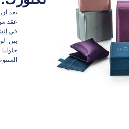
بعد أن
في إنش
بين الو
حلولنا 
المتنوع