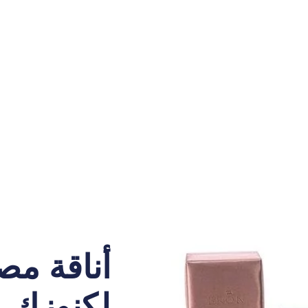
أناقة مص
لكنوزك.