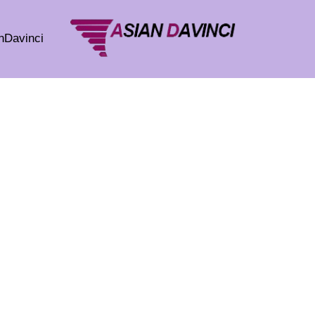
خطي
لى
nDavinci
لمحتوى