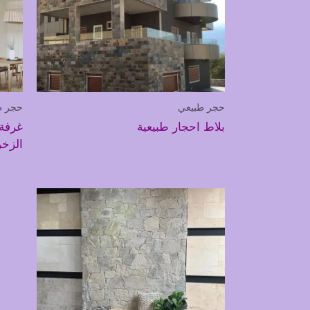
حجر طبيعي
حجر ط
بلاط احجار طبيعية
غرفة 
الزخر