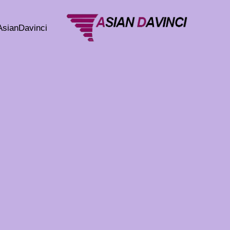
خطي
لى
AsianDavinci
لمحتوى