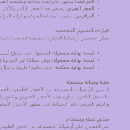
الجرانيت
: يشتهر الجرانيت بمتانته وملمسه الغني
الحجر الجيري
: يضفي هذا الحجر الناعم والأكثر 
الترافرتين
: بفضل أنماطه الفريدة وألوانه الترا
خيارات التصميم المخصصة
يمكن تخصيص أرضياتنا الحجرية الطبيعية لتناسب الجمال
لمسة نهائية مصقولة
: للحصول على سطح أملس و
لمسة نهائية مصقولة
: توفر سطحًا غير لامع ون
لمسة نهائية محكمة
: توفر مظهرًا طبيعيًا وقويًا
متينة وصيانة منخفضة
لا تتميز الأرضيات المصنوعة من الأحجار الطبيعية بالج
بالفنادق الفاخرة. تقاوم هذه الأحجار الخدوش والبقع و
والختم العرضي على الحفاظ على مظهر الأحجار الأصلي
صديق للبيئة ومستدام
يتم الحصول على أرضياتنا المصنوعة من الحجر الطبيعي