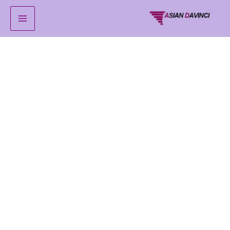
خطي
لى
لمحتوى