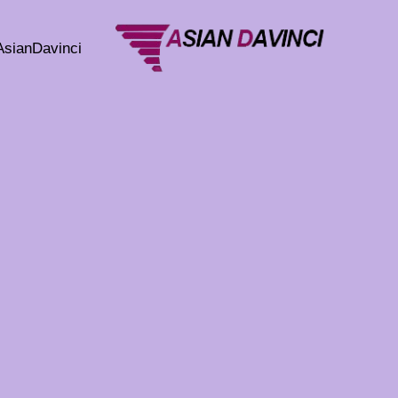
خطي
لى
AsianDavinci
لمحتوى