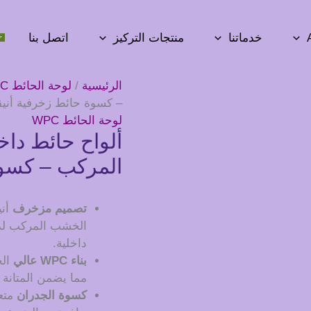
خدماتنا
منتجات التركيز
اتصل بنا
الرئيسية
/
لوحة الحائط WPC
– كسوة حائط زخرفية أنيقة
لوحة الحائط WPC
ألواح حائط دا
المركب – كسوة 
تصميم مزخرف
أن
الخشب المركب لدي
داخلية.
بناء WPC عالي
مما يضمن المتانة و
كسوة الجدران
متع