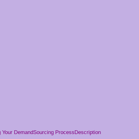
g Your Demand
Sourcing Process
Description