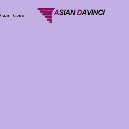
خطي
لى
AsianDavinci
لمحتوى