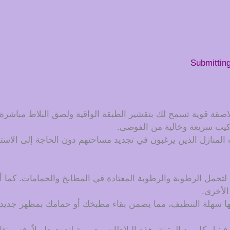
Submittin
لاصقة قوية تسمح لك بتقشير الطبقة الواقية ولصق البلاط مباشرة
ركيب سريعة وخالية من الفوضى.
 المنازل الذين يرغبون في تجديد مساحتهم دون الحاجة إلى الاستع
 لتحمل الرطوبة والرطوبة المعتادة في المطابخ والحمامات. كما أن
الأخرى.
ها سهلة التنظيف، مما يضمن بقاء مطبخك أو حمامك بمظهر جديد
فينيل كلوريد المتينة، هذه البلاطات مصممة لتدوم طويلاً. فهي ت