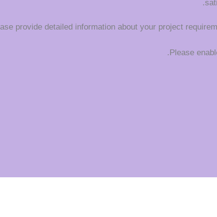
sat
se provide detailed information about your project requireme
Please enable