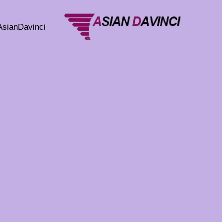
خطي
لى
AsianDavinci
لمحتوى