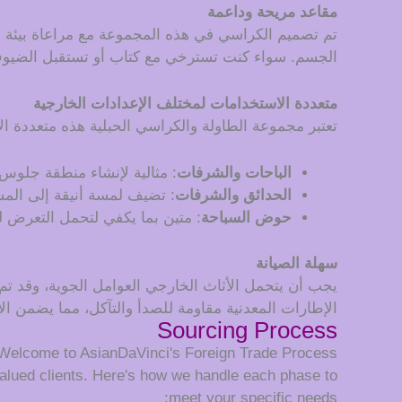
مقاعد مريحة وداعمة
تم تصميم الكراسي في هذه المجموعة مع مراعاة بيئة الع
الجسم. سواء كنت تسترخي مع كتاب أو تستقبل الضيوف، 
متعددة الاستخدامات لمختلف الإعدادات الخارجية
تعتبر مجموعة الطاولة والكراسي الحبلية هذه متعددة ا
الباحات والشرفات
: مثالية لإنشاء منطقة جلوس 
الحدائق والشرفات
: تضيف لمسة أنيقة إلى المس
حوض السباحة
: متين بما يكفي لتحمل التعرض ل
سهلة الصيانة
يجب أن يتحمل الأثاث الخارجي العوامل الجوية، وقد تم
الإطارات المعدنية مقاومة للصدأ والتآكل، مما يضمن ال
Sourcing Process
Welcome to AsianDaVinci's Foreign Trade Process
alued clients. Here's how we handle each phase to
meet your specific needs: