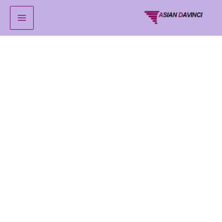
خطي
لى
لمحتوى