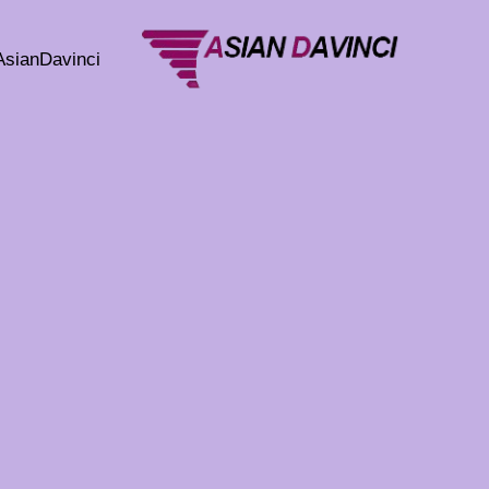
خطي
لى
AsianDavinci
لمحتوى