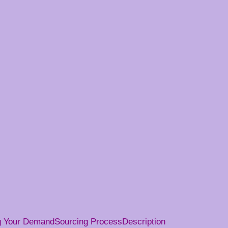
g Your Demand
Sourcing Process
Description