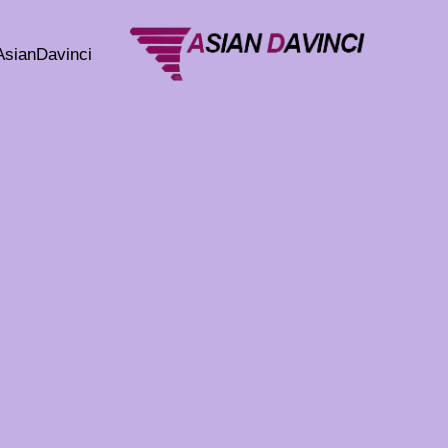
خطي
لى
AsianDavinci
لمحتوى