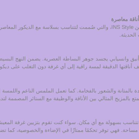
قم بتجديد منزلك باستخدام ستائرنا العصرية البسيطة من INS Style، والتي صُممت لتتن
الحديثة.
نا العصرية البسيطة من INS Style بتصميم أنيق وانسيابي يجسد جوهر البساطة العصرية. 
أناقتها الدقيقة لمسة راقية إلى أي غرفة دون التغلب على ديكو
ة بالمتانة والشعور بالفخامة. كما تعمل الملمس الناعم واللمسة ا
 بالمزيج المثالي بين الأناقة والوظيفة مع الستائر المصممة لتدوم
ناسب بسهولة مع أي مكان. سواء كنت تقوم بتزيين غرفة المعيشة أ
 مساحة. فهي توفر تحكمًا ممتازًا في الإضاءة والخصوصية، كما تض