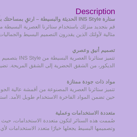
Description
ستارة INS Style الحديثة والبسيطة – ارتقِ بمساحتك بأناقة معاصرة
مثالية لأولئك الذين يقدرون التصميم البسيط والجماليات 
تصميم أنيق وعصري
تتميز ستائر
الديكور، من الشقق الحضرية إلى الشقق المريحة. تضيف 
مواد ذات جودة ممتازة
تتميز ستائرنا العصرية المصنوعة من أقمشة عالية الجود
حين تضمن المواد الفاخرة الاستخدام طويل الأمد. استمتع
متعددة الاستخدامات وعملية
صُممت هذه الستائر لتكون متعددة الاستخدامات، حيث تت
وتصميمها البسيط يجعلها خيارًا متعدد الاستخدامات لأي