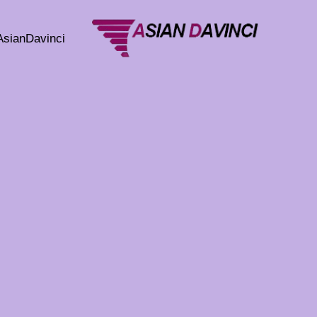
خطي
لى
AsianDavinci
لمحتوى