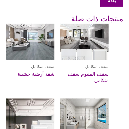
يُقدِّم
منتجات ذات صلة
سقف متكامل
سقف متكامل
سقف المنيوم سقف
شقة أرضية خشبية
متكامل