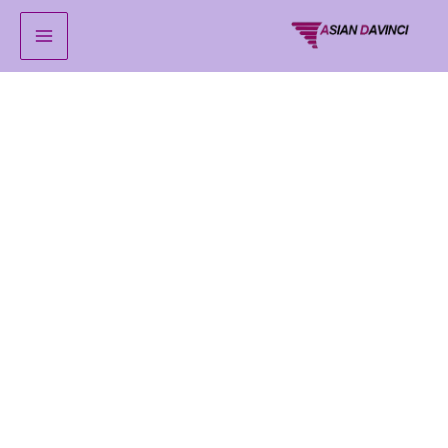
خطي
لى
لمحتوى