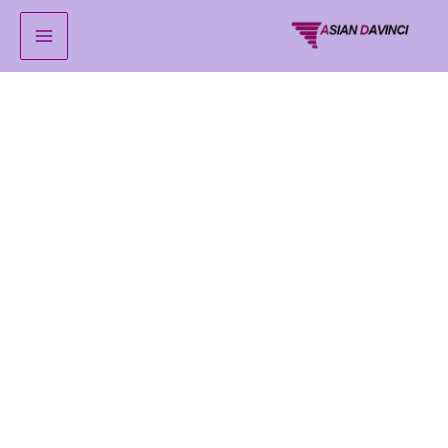
خطي
لى
لمحتوى