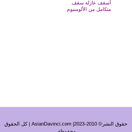
أسقف عازلة سقف
متكامل من الألومنيوم
حقوق النشر© 2010-2023| AsianDavinci.com | كل الحقوق
محفوظة.