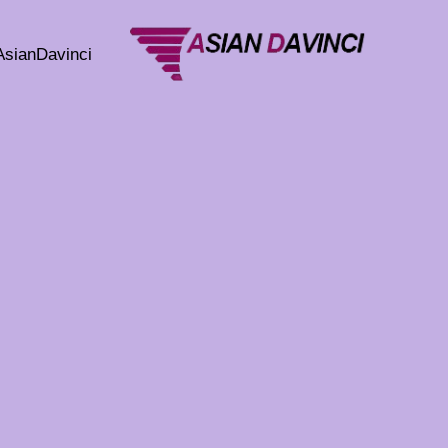
خطي
لى
AsianDavinci
لمحتوى