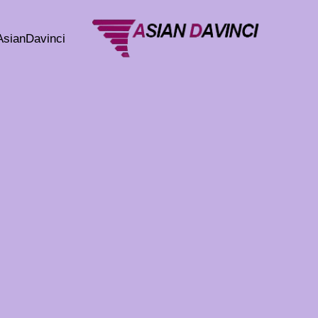
خطي
لى
AsianDavinci
لمحتوى