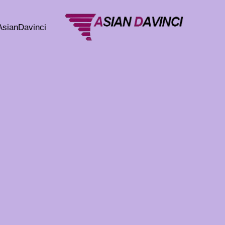
خطي
لى
AsianDavinci
لمحتوى