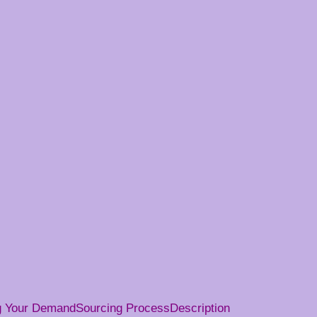
g Your Demand
Sourcing Process
Description