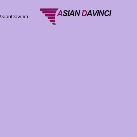
خطي
لى
AsianDavinci
لمحتوى