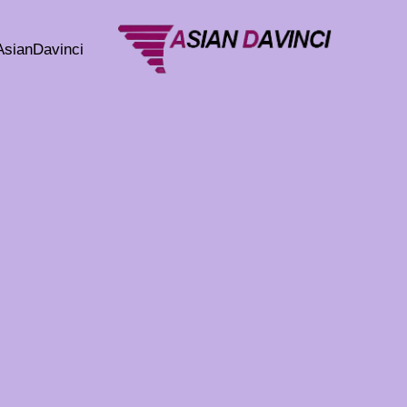
خطي
لى
AsianDavinci
لمحتوى