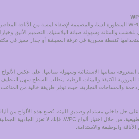
قم بتجديد ديكوراتك الداخلية باستخدام ألواح الجدران WPC المتطورة لدينا، والمصممة لإض
ين الجمال الطبيعي للخشب والمتانة وسهولة صيانة البلاستيك. التصميم الأنيق و
خدامها كنقطة محورية في غرفة المعيشة أو جدار مميز في مكتب أو 
ة المرورية الكثيفة والبيئات الرطبة. يتطلب السطح سهل التنظيف 
لمزدحمة والمساحات التجارية، حيث توفر طريقة خالية من المتاعب
لجدران المصنوعة من مادة WPC للحصول على حل داخلي مستدام وصديق للبيئة. تُصنع هذه
بيئيًا يساهم في تقليل النفايات والحفاظ على الموارد الطبيعية. 
الأناقة والوظيفة والاستدامة.