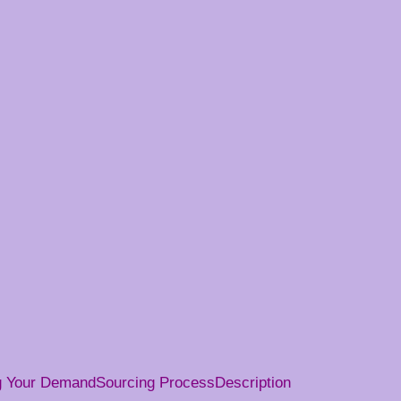
g Your Demand
Sourcing Process
Description