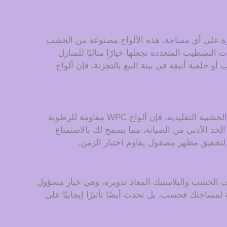
فاء لمسة من الأناقة المعاصرة على أي مساحة. هذه الألواح مصنوعة من الخشب
خيارات التشطيب المتعددة تجعلها خيارًا مثاليًا للمنازل
خلفية أنيقة في بيئة البيع بالتجزئة، فإن ألواح
استمتع بفوائد ألواح الجدران المصنوعة من مادة WPC، المعروفة بمتانتها الاستثنائية وسهولة صيانتها. على عكس الألواح الخشبية التقليدية، فإن ألواح WPC مقاومة للرطوبة
الحد الأدنى من الصيانة، مما يسمح لك بالاستمتاع
 لتحقيق مظهر مصقول يقاوم اختبار الزمن.
 الألواح من ألياف الخشب والبلاستيك المعاد تدويره، وهي خيار مسؤول
من خلال اختيار ألواح WPC، فإنك لا تعزز الجاذبية الجمالية لمساحتك فحسب، بل تحدث أيضًا تأثيرًا إيجابيًا على