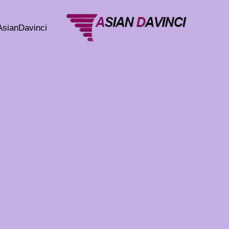
خطي
لى
AsianDavinci
لمحتوى