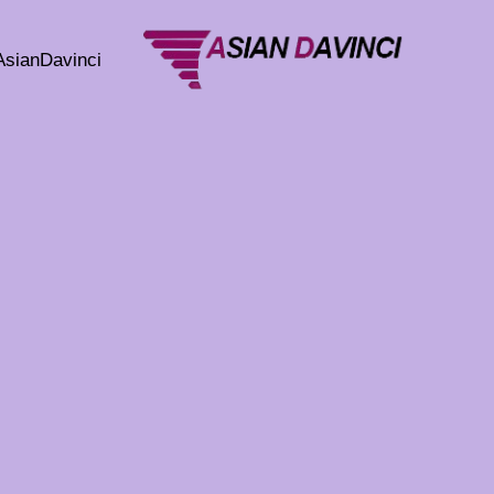
خطي
لى
AsianDavinci
لمحتوى