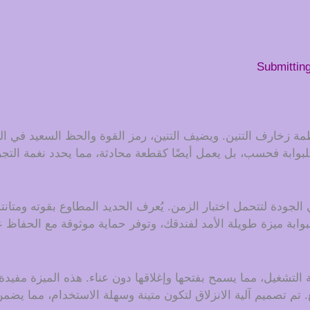
Submittin
ة زخارف التنين. ويضيف التنين، رمز القوة والحظ السعيد في ال
للبوابة فحسب، بل يعمل أيضًا كقطعة محادثة، مما يحدد نغمة التج
جودة لتتحمل اختبار الزمن. يُعرف الحديد المطاوع بقوته ومتانته،
البوابة ميزة طويلة الأمد لفندقك، وتوفر حماية موثوقة مع الحفاظ
 التشغيل، مما يسمح بفتحها وإغلاقها دون عناء. هذه الميزة مفي
تم تصميم آلية الانزلاق لتكون متينة وسهلة الاستخدام، مما ي