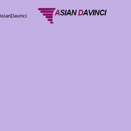
خطي
لى
AsianDavinci
لمحتوى