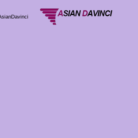
خطي
لى
AsianDavinci
لمحتوى