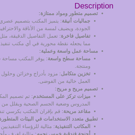
Description
تصميم متطور ومواد ممتازة:
جماليات أنيقة
: يتميز المكتب بتصميم عصري
الجودة، ويضيف لمسة من الأناقة والاحترافي
تفاصيل فاخرة
: تعمل التفاصيل الدقيقة، مث
مما يجعله نقطة محورية في أي مكتب تنفيذ
مساحة عمل واسعة وعملية:
مساحة سطح واسعة
: يوفر المكتب مساحة 
ومنتجة.
تخزين متكامل
: مزود بأدراج وخزائن وحلول
العمل خالية من الفوضى.
تصميم مريح و مريح:
ميزات تركز على المستخدم
: تم تصميم المك
المدروس وضعية الجسم الصحية ويقلل من ا
مقاعد مريحة
: قم بإقران المكتب بكرسي تنفي
تطبيق متعدد الاستخدامات في البيئات المتطورة
المكاتب التنفيذية
: مثالية للرؤساء التنفيذي
أجنحة فندقية خمس نجوم
: مثالية لغرف وأ