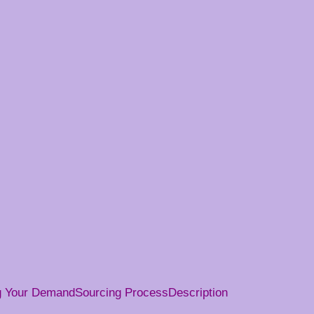
g Your Demand
Sourcing Process
Description