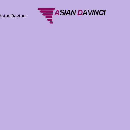
خطي
لى
AsianDavinci
لمحتوى