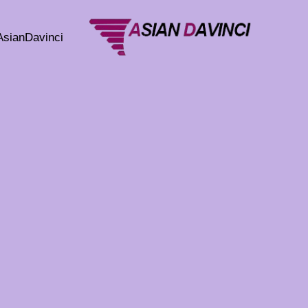
خطي
لى
AsianDavinci
لمحتوى