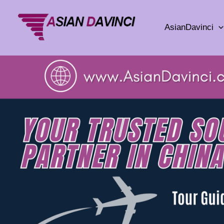
Ir
para
AsianDavinci
o
conteúdo