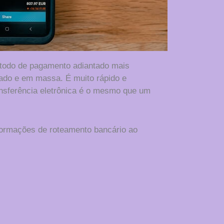
método de pagamento adiantado mais
ado e em massa. É muito rápido e
nsferência eletrônica é o mesmo que um
formações de roteamento bancário ao