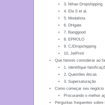
3. Nihao Dropshipping
4. Ela S et al.
5. Modalista
6. DHgate
7. Banggood
8. EPROLO
9. CJDropshipping
10. JetPrint
Que fatores considerar ao fa
1. Identifique falsificaç
2. Questões éticas
3. Supersaturação
Como começar seu negócio d
Procurando o melhor ag
Perguntas frequentes sobre 