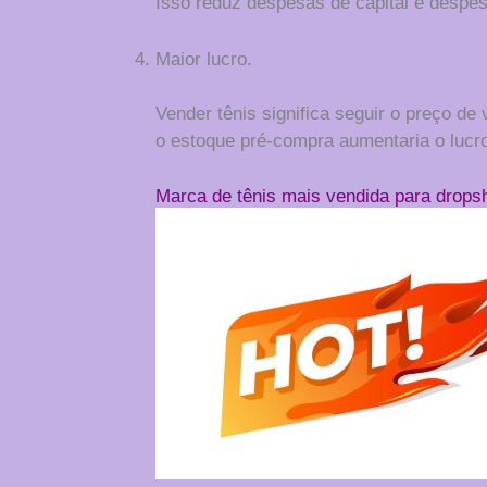
Isso reduz despesas de capital e despes
Maior lucro.
Vender tênis significa seguir o preço de
o estoque pré-compra aumentaria o lucr
Marca de tênis mais vendida para drops