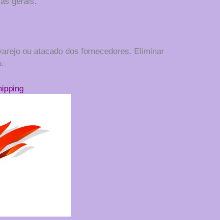
as gerais.
 varejo ou atacado dos fornecedores. Eliminar
o.
hipping