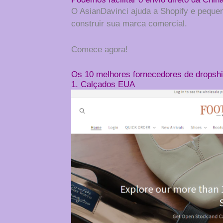
O AsianDavinci ajuda a Shopify e pequen
construir sua marca comercial.
Comece agora!
Os 10 melhores fornecedores de dropshi
1. Calçados EUA