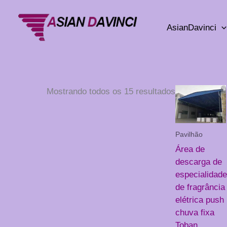
Ir
para
AsianDavinci
o
conteúdo
Mostrando todos os 15 resultados
Pavilhão
Área de
descarga de
especialidade
de fragrância
elétrica push
chuva fixa
Toban