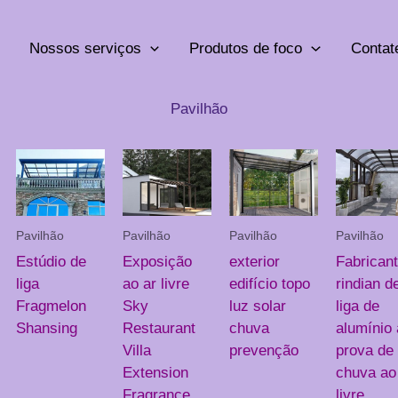
Nossos serviços
Produtos de foco
Contat
Pavilhão
Pavilhão
Pavilhão
Pavilhão
Pavilhão
Estúdio de
Exposição
exterior
Fabrican
liga
ao ar livre
edifício topo
rindian d
Fragmelon
Sky
luz solar
liga de
Shansing
Restaurant
chuva
alumínio 
Villa
prevenção
prova de
Extension
chuva ao
Fragrance
livre