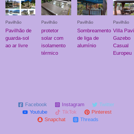
Pavilhão
Pavilhão
Pavilhão
Pavilhão
Pavilhão de
protetor
Sombreamento
Villa Pavi
guarda-sol
solar com
de liga de
Gazebo
ao ar livre
isolamento
alumínio
Casual
térmico
Europeu
Facebook
Instagram
Twitter
Youtube
TikTok
Pinterest
Snapchat
Threads