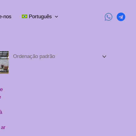
e-nos
Português
te
e
à
 ar