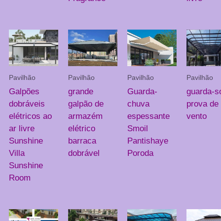
Pavilhão
Pavilhão
Pavilhão
Pavilhão
Galpões
grande
Guarda-
guarda-so
dobráveis
galpão de
chuva
prova de
elétricos ao
armazém
espessante
vento
ar livre
elétrico
Smoil
Sunshine
barraca
Pantishaye
Villa
dobrável
Poroda
Sunshine
Room